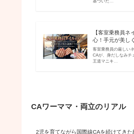
基づいた…
【客室乗務員ネ
心！手元が美しく
客室乗務員の厳しいネ
CAが、身だしなみチ
王道マニキ…
CAワーママ・両立のリアル
2児を育てながら国際線CAを続けてき