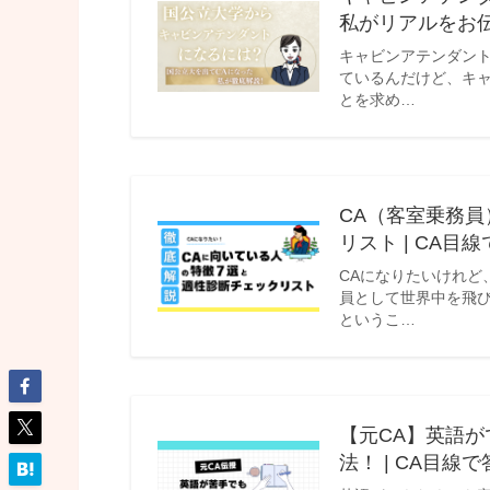
私がリアルをお伝
キャビンアテンダン
ているんだけど、キ
とを求め…
CA（客室乗務
リスト | CA目
CAになりたいけれど
員として世界中を飛び
というこ…
【元CA】英語
法！ | CA目線