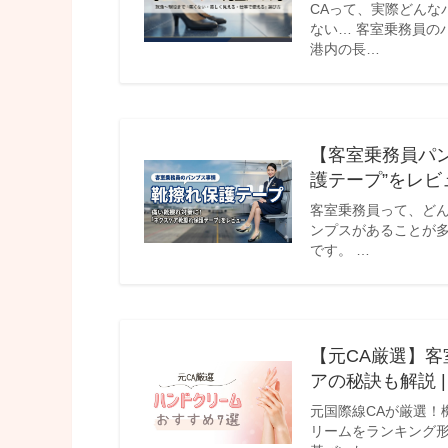
CAって、実際どんな
ない… 客室乗務員の
港内の長…
【客室乗務員パ
護テープ”をレビュ
客室乗務員って、どん
ンプスがあることが
です。 …
【元CA厳選】
アの秘訣も解説 
元国際線CAが厳選！
リームをランキング