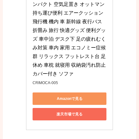
ンパクト 空気足置き オットマン 
持ち運び便利 エアークッション 
飛行機 機内 車 新幹線 夜行バス 
折畳み 旅行 快適グッズ 便利グッ
ズ 車中泊 デスク下 足の疲れむく
み対策 車内 家用 エコノミー症候
群 リラックス フットレスト台 足
休め 車枕 就寝用 収納袋汚れ防止
カバー付き ソファ
CRIMOCA-005
Amazonで見る
楽天市場で見る