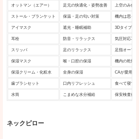
オットマン（エアー）
足元の快適化・姿勢改善
上空のみ使
ストール・ブランケット
保温・足の匂い対策
機内は思っ
アイマスク
遮光・睡眠補助
3Dタイプが
耳栓
防音・リラックス
気圧対応耳
スリッパ
足のリラックス
足指オープ
保湿マスク
喉・口腔の保湿
機内の乾燥
保湿クリーム・化粧水
全身の保湿
CAが愛用：
歯ブラシセット
口内リフレッシュ
食べて寝て
水筒
こまめな水分補給
保安検査後
ネックピロー