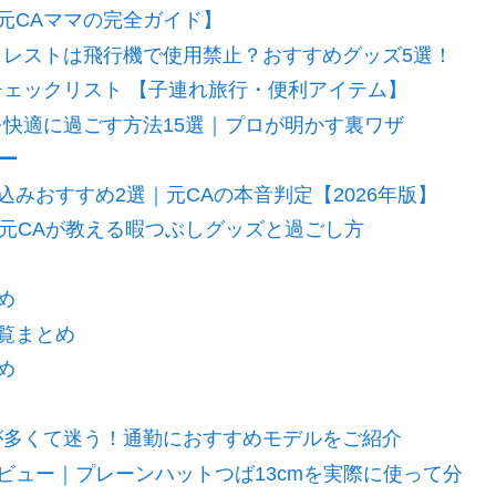
元CAママの完全ガイド】
トレストは飛行機で使用禁止？おすすめグッズ5選！
チェックリスト 【子連れ旅行・便利アイテム】
を快適に過ごす方法15選｜プロが明かす裏ワザ
ー
みおすすめ2選｜元CAの本音判定【2026年版】
｜元CAが教える暇つぶしグッズと過ごし方
め
覧まとめ
め
が多くて迷う！通勤におすすめモデルをご紹介
ビュー｜プレーンハットつば13cmを実際に使って分