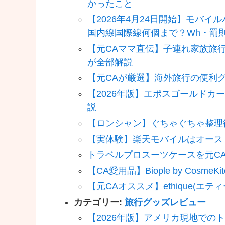
かったこと
【2026年4月24日開始】モバ
国内線国際線何個まで？Wh・罰
【元CAママ直伝】子連れ家族旅
が全部解説
【元CAが厳選】海外旅行の便利グ
【2026年版】エポスゴールドカ
説
【ロンシャン】ぐちゃぐちゃ整理
【実体験】楽天モバイルはオース
トラベルプロスーツケースを元C
【CA愛用品】Biople by Cosm
【元CAオススメ】ethique(
カテゴリー:
旅行グッズレビュー
【2026年版】アメリカ現地での